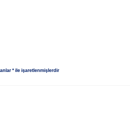
lanlar
*
ile işaretlenmişlerdir