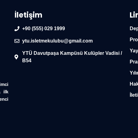
İletişim
Li
+90 (555) 029 1999
Dep
Pro
ytu.isletmekulubu@gmail.com
Yay
YTÜ Davutpaşa Kampüsü Kulüpler Vadisi /
B54
Pra
Yılı
Hak
imci
 ilk
İlet
enci