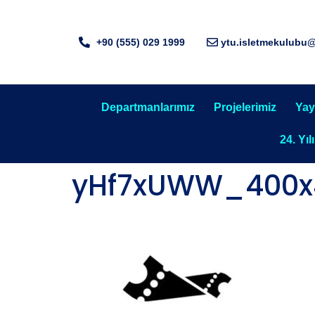
+90 (555) 029 1999
ytu.isletmekulubu
Departmanlarımız
Projelerimiz
Yay
24. Yıl
yHf7xUWW_400x