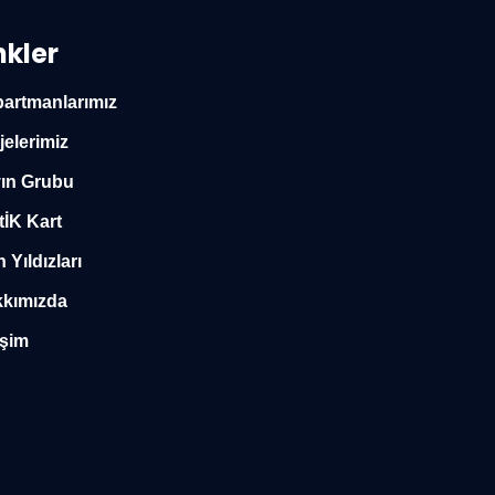
nkler
artmanlarımız
jelerimiz
ın Grubu
tİK Kart
n Yıldızları
kımızda
işim