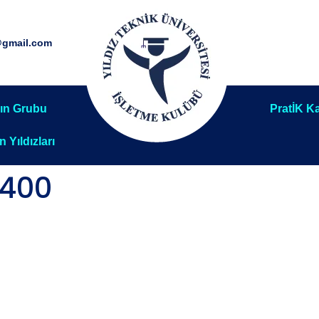
@gmail.com
ın Grubu
PratİK Ka
ın Yıldızları
400