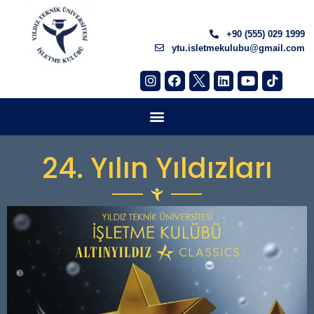
+90 (555) 029 1999
ytu.isletmekulubu@gmail.com
24. Yılın Yıldızları