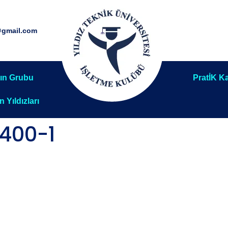
@gmail.com
ın Grubu
PratİK Ka
ın Yıldızları
400-1