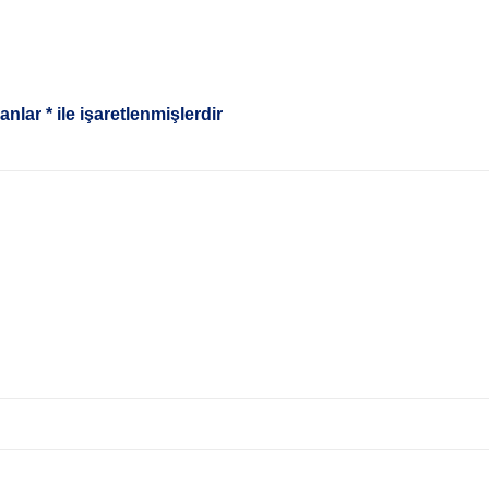
lanlar
*
ile işaretlenmişlerdir