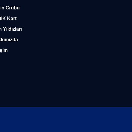
ın Grubu
tİK Kart
n Yıldızları
kımızda
işim