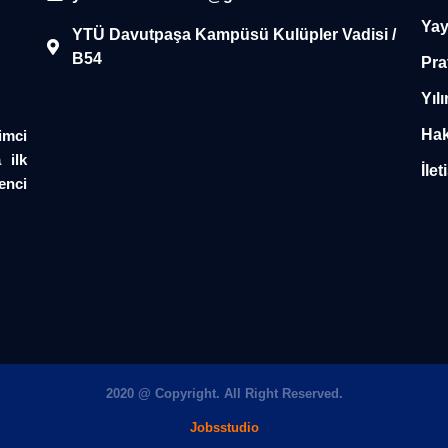
Yay
YTÜ Davutpaşa Kampüsü Kulüpler Vadisi /
B54
Pra
Yılı
Hak
imci
 ilk
İlet
enci
2020 @ Copyright. All Right Reserved.
Jobsstudio