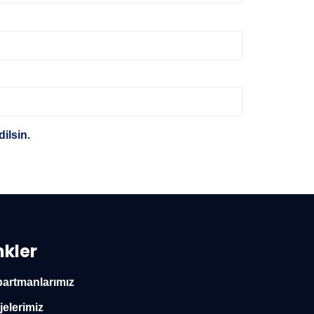
ilsin.
nkler
artmanlarımız
jelerimiz