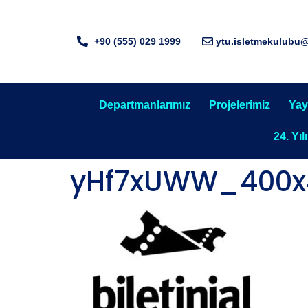
+90 (555) 029 1999
ytu.isletmekulubu
Departmanlarımız
Projelerimiz
Yay
24. Yıl
yHf7xUWW_400x