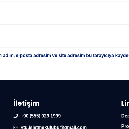
 adım, e-posta adresim ve site adresim bu tarayıcıya kayded
İletişim
Li
+90 (555) 029 1999
Dep
Pro
ytu.isletmekulubu@gmail.com