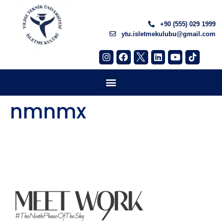
+90 (555) 029 1999
ytu.isletmekulubu@gmail.com
nmnmx