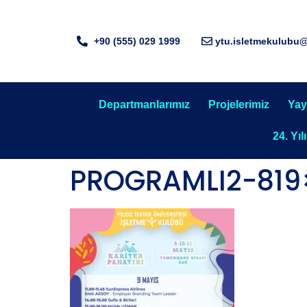
+90 (555) 029 1999
ytu.isletmekulubu
Departmanlarımız
Projelerimiz
Yay
24. Yıl
PROGRAMLI2-819