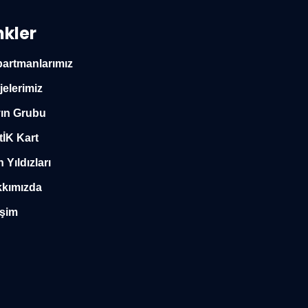
nkler
artmanlarımız
jelerimiz
ın Grubu
tİK Kart
n Yıldızları
kımızda
işim