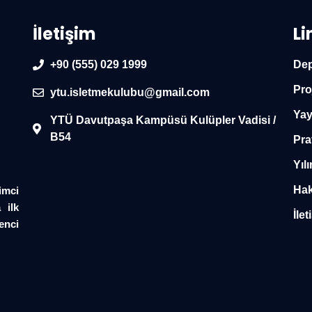
İletişim
Li
+90 (555) 029 1999
Dep
Pro
ytu.isletmekulubu@gmail.com
Yay
YTÜ Davutpaşa Kampüsü Kulüpler Vadisi /
B54
Pra
Yılı
Hak
imci
 ilk
İlet
enci