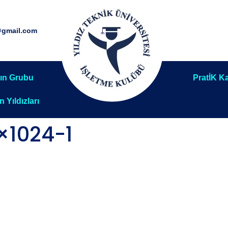
@gmail.com
ın Grubu
PratİK Ka
ın Yıldızları
×1024-1