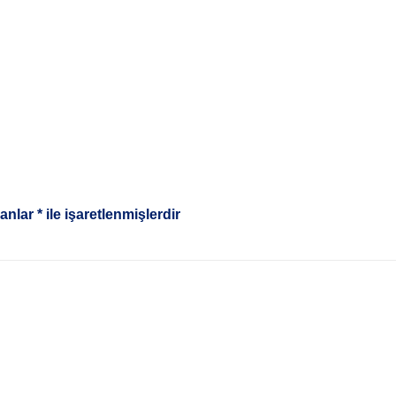
lanlar
*
ile işaretlenmişlerdir