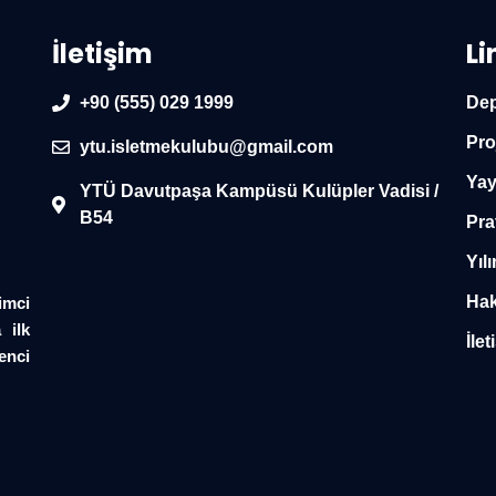
İletişim
Li
+90 (555) 029 1999
Dep
Pro
ytu.isletmekulubu@gmail.com
Yay
YTÜ Davutpaşa Kampüsü Kulüpler Vadisi /
B54
Pra
Yılı
Hak
imci
 ilk
İlet
enci