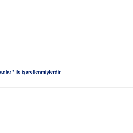
lanlar
*
ile işaretlenmişlerdir