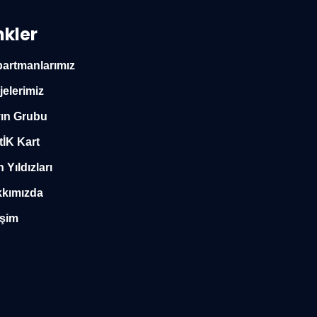
nkler
artmanlarımız
jelerimiz
ın Grubu
tİK Kart
n Yıldızları
kımızda
işim