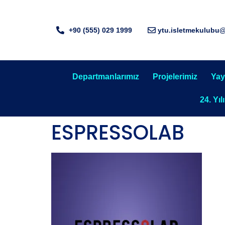
+90 (555) 029 1999
ytu.isletmekulubu
Departmanlarımız
Projelerimiz
Yay
24. Yıl
ESPRESSOLAB