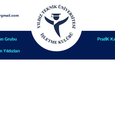
@gmail.com
ın Grubu
PratİK Ka
ın Yıldızları