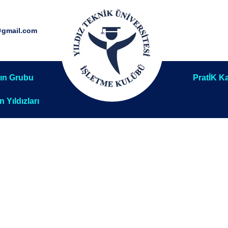
@gmail.com
ın Grubu
PratİK Ka
ın Yıldızları