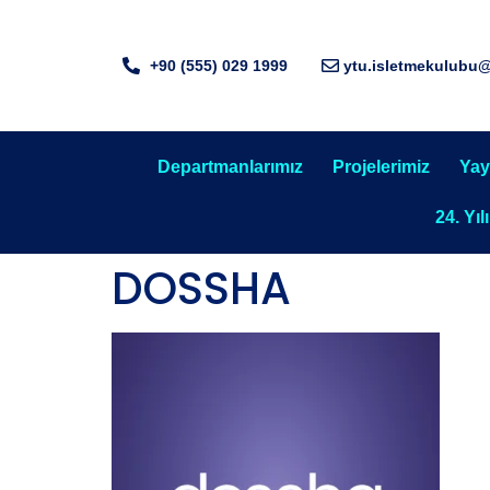
+90 (555) 029 1999
ytu.isletmekulubu
Departmanlarımız
Projelerimiz
Yay
24. Yıl
DOSSHA