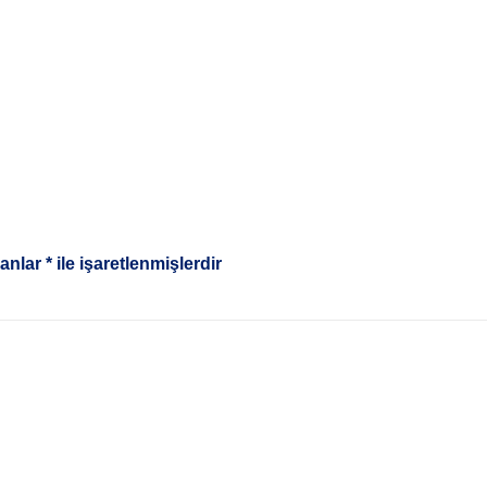
lanlar
*
ile işaretlenmişlerdir