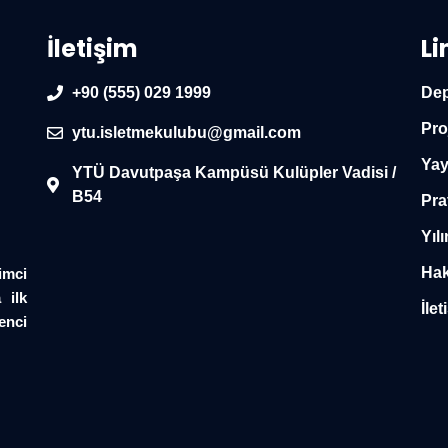
İletişim
Li
+90 (555) 029 1999
Dep
Pro
ytu.isletmekulubu@gmail.com
Yay
YTÜ Davutpaşa Kampüsü Kulüpler Vadisi /
B54
Pra
Yılı
Hak
imci
 ilk
İlet
enci