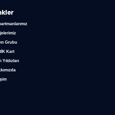
nkler
artmanlarımız
jelerimiz
ın Grubu
tİK Kart
n Yıldızları
kımızda
işim