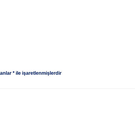
lanlar
*
ile işaretlenmişlerdir