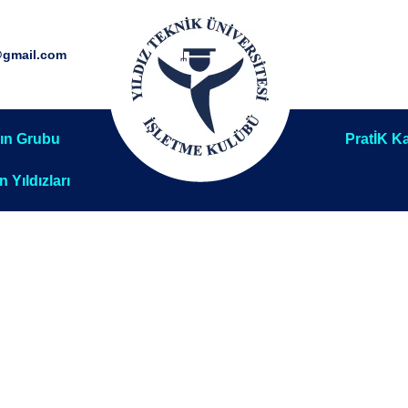
@gmail.com
ın Grubu
PratİK Ka
ın Yıldızları