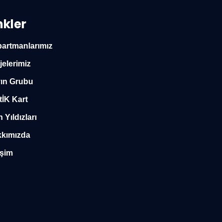
nkler
artmanlarımız
jelerimiz
ın Grubu
tİK Kart
n Yıldızları
kımızda
işim