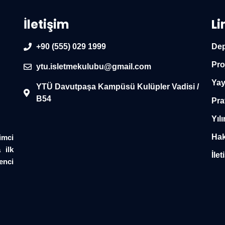
İletişim
Li
+90 (555) 029 1999
Dep
Pro
ytu.isletmekulubu@gmail.com
Yay
YTÜ Davutpaşa Kampüsü Kulüpler Vadisi /
B54
Pra
Yılı
Hak
imci
 ilk
İlet
enci