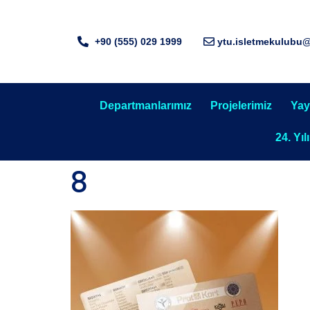
+90 (555) 029 1999
ytu.isletmekulubu
Departmanlarımız
Projelerimiz
Yay
24. Yıl
8