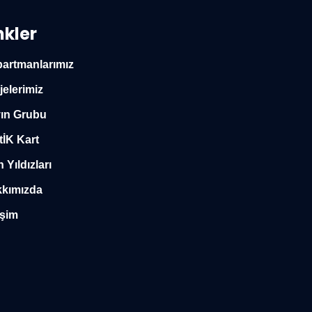
nkler
artmanlarımız
jelerimiz
ın Grubu
tİK Kart
n Yıldızları
kımızda
işim