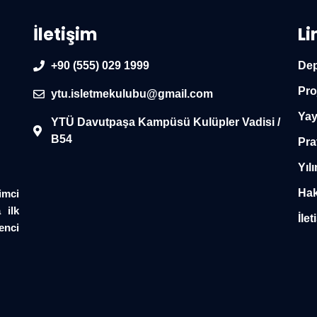
İletişim
Li
+90 (555) 029 1999
Dep
Pro
ytu.isletmekulubu@gmail.com
Yay
YTÜ Davutpaşa Kampüsü Kulüpler Vadisi /
B54
Pra
Yılı
Hak
imci
 ilk
İlet
enci