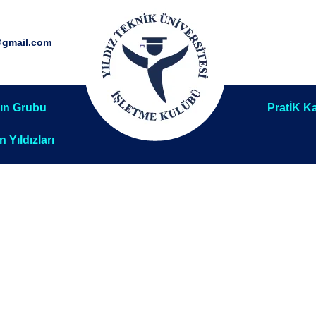
@gmail.com
ın Grubu
PratİK Ka
ın Yıldızları