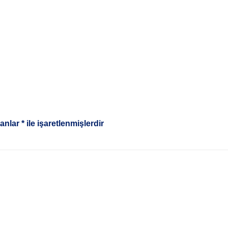
lanlar
*
ile işaretlenmişlerdir