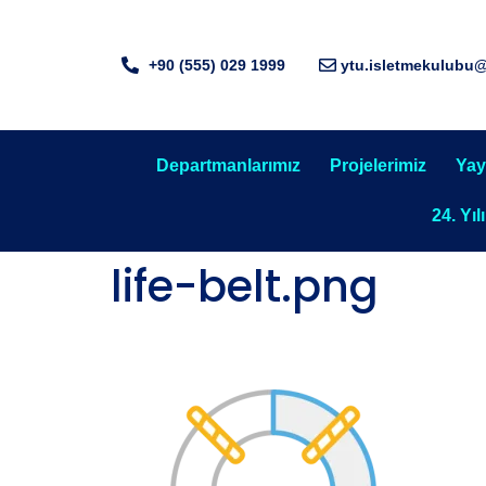
+90 (555) 029 1999
ytu.isletmekulubu
Departmanlarımız
Projelerimiz
Yay
24. Yıl
life-belt.png