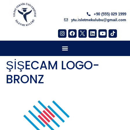
+90 (555) 029 1999
ytu.isletmekulubu@gmail.com
ŞİŞECAM LOGO-
BRONZ