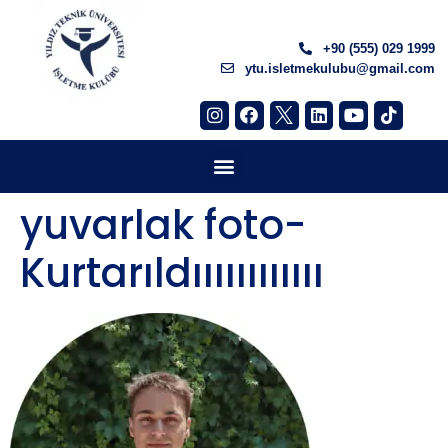
+90 (555) 029 1999
ytu.isletmekulubu@gmail.com
yuvarlak foto-
Kurtarıldıııııııııııı