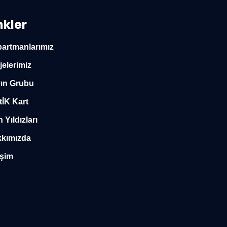
nkler
artmanlarımız
jelerimiz
ın Grubu
tİK Kart
n Yıldızları
kımızda
işim