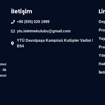
İletişim
Li
+90 (555) 029 1999
Dep
Pro
ytu.isletmekulubu@gmail.com
Yay
YTÜ Davutpaşa Kampüsü Kulüpler Vadisi /
B54
Pra
Yılı
Hak
imci
 ilk
İlet
enci