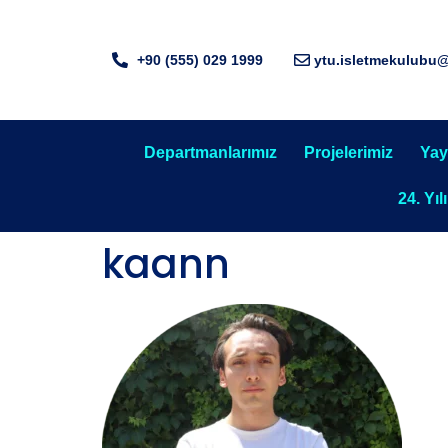
+90 (555) 029 1999
ytu.isletmekulubu
Departmanlarımız
Projelerimiz
Yay
24. Yıl
kaann