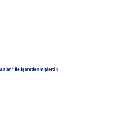
lanlar
*
ile işaretlenmişlerdir