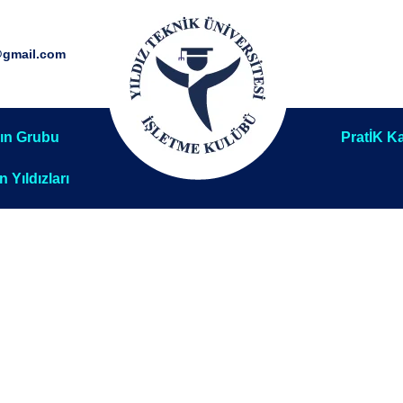
@gmail.com
ın Grubu
PratİK Ka
ın Yıldızları