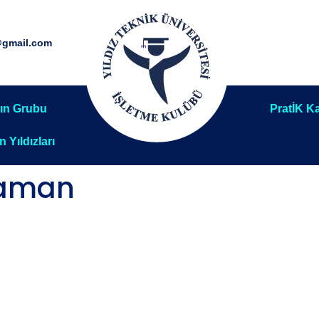
@gmail.com
ın Grubu
PratİK Ka
ın Yıldızları
Yaman