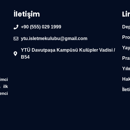
İletişim
Li
+90 (555) 029 1999
Dep
Pro
ytu.isletmekulubu@gmail.com
Yay
YTÜ Davutpaşa Kampüsü Kulüpler Vadisi /
B54
Pra
Yılı
Hak
imci
 ilk
İlet
enci