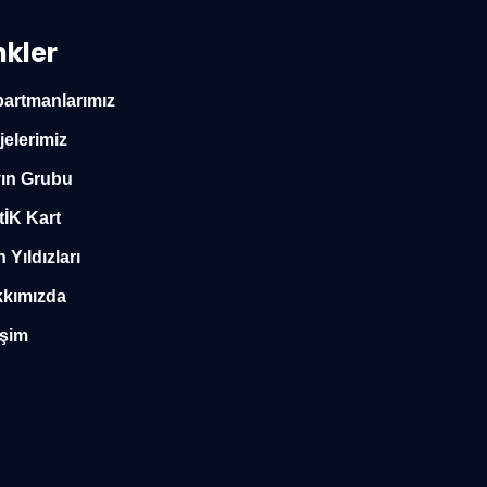
nkler
artmanlarımız
jelerimiz
ın Grubu
tİK Kart
n Yıldızları
kımızda
işim