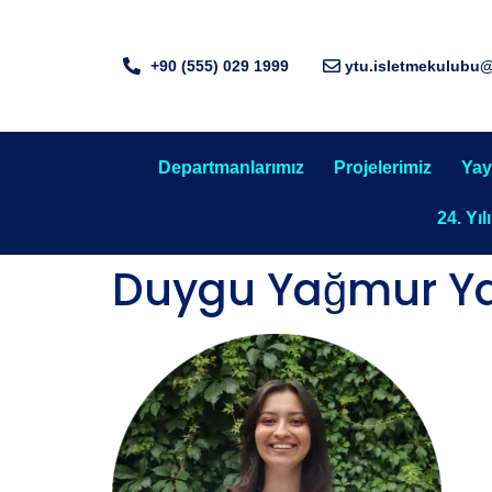
+90 (555) 029 1999
ytu.isletmekulubu
Departmanlarımız
Projelerimiz
Yay
24. Yıl
Duygu Yağmur 