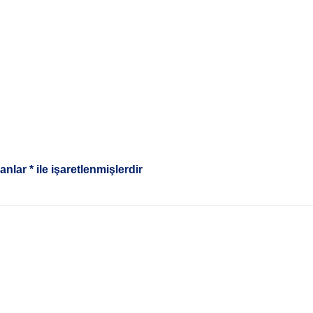
lanlar
*
ile işaretlenmişlerdir