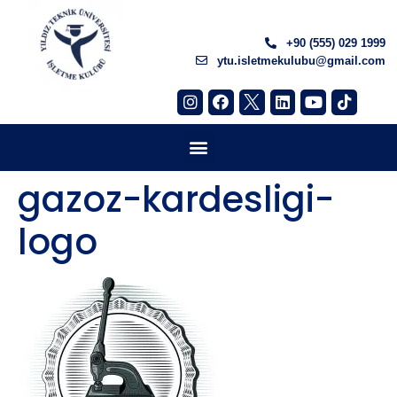
+90 (555) 029 1999
ytu.isletmekulubu@gmail.com
gazoz-kardesligi-
logo