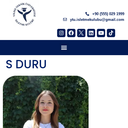
+90 (555) 029 1999
ytu.isletmekulubu@gmail.com
S DURU