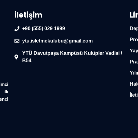
İletişim
Li
+90 (555) 029 1999
Dep
Pro
ytu.isletmekulubu@gmail.com
Yay
YTÜ Davutpaşa Kampüsü Kulüpler Vadisi /
B54
Pra
Yılı
Hak
imci
 ilk
İlet
enci