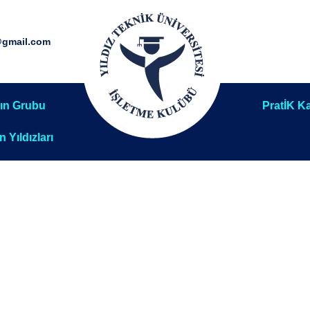
@gmail.com
ın Grubu
PratİK Ka
ın Yıldızları