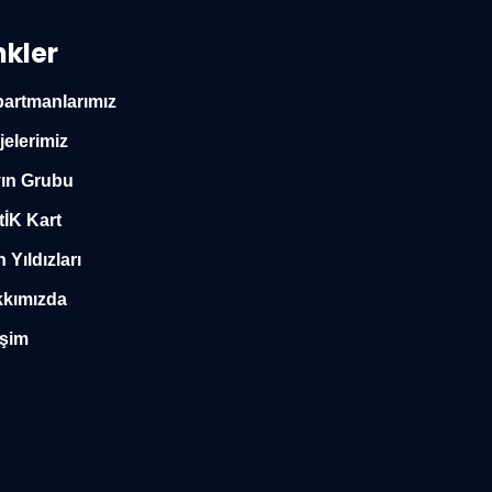
nkler
artmanlarımız
jelerimiz
ın Grubu
tİK Kart
n Yıldızları
kımızda
işim