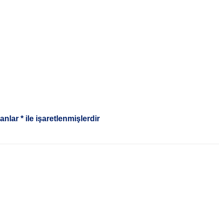
lanlar
*
ile işaretlenmişlerdir