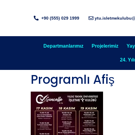
+90 (555) 029 1999
ytu.isletmekulubu
Departmanlarımız
Projelerimiz
Yay
24. Yıl
Programlı Afiş