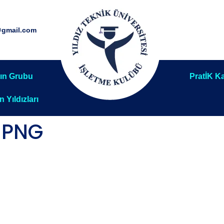
@gmail.com
ın Grubu
PratİK Ka
ın Yıldızları
-PNG