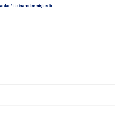
lanlar
*
ile işaretlenmişlerdir