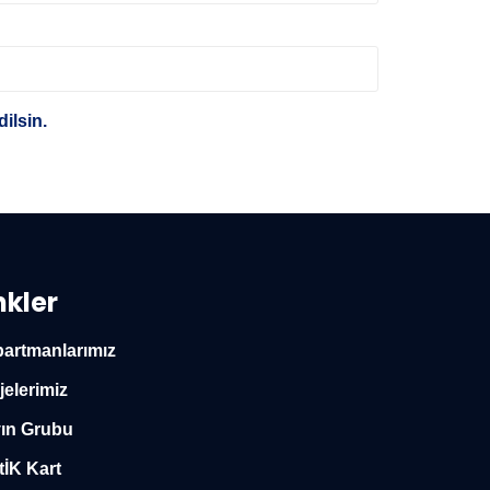
ilsin.
nkler
artmanlarımız
jelerimiz
ın Grubu
tİK Kart