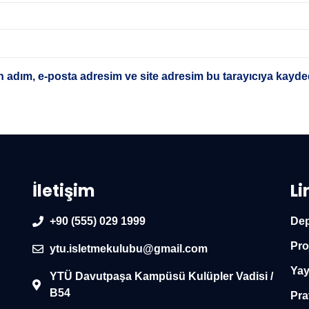
 adım, e-posta adresim ve site adresim bu tarayıcıya kayded
İletişim
Li
+90 (555) 029 1999
Dep
Pro
ytu.isletmekulubu@gmail.com
Yay
YTÜ Davutpaşa Kampüsü Kulüpler Vadisi /
B54
Pra