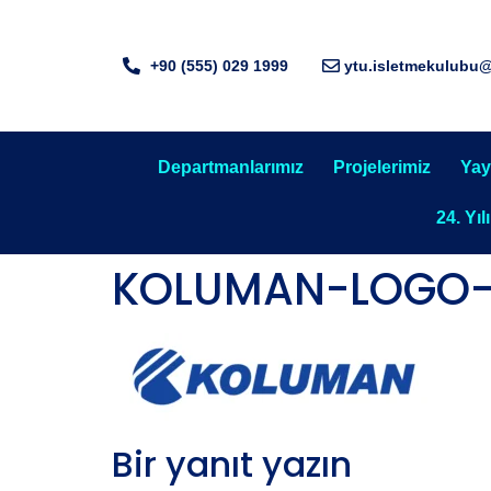
+90 (555) 029 1999
ytu.isletmekulubu
Departmanlarımız
Projelerimiz
Yay
24. Yıl
KOLUMAN-LOGO
Bir yanıt yazın