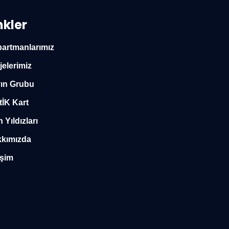
nkler
artmanlarımız
jelerimiz
ın Grubu
tİK Kart
n Yıldızları
kımızda
işim