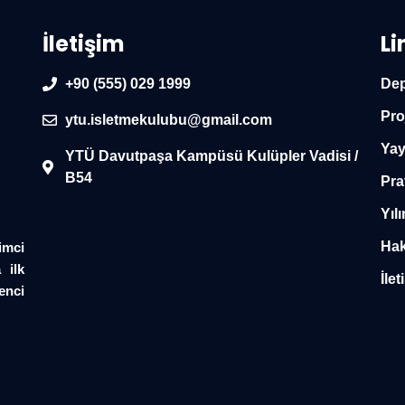
İletişim
Li
+90 (555) 029 1999
Dep
Pro
ytu.isletmekulubu@gmail.com
Yay
YTÜ Davutpaşa Kampüsü Kulüpler Vadisi /
B54
Pra
Yılı
Hak
imci
 ilk
İlet
enci