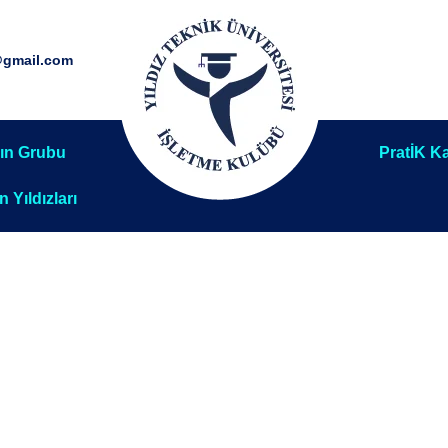
@gmail.com
ın Grubu
PratİK Ka
ın Yıldızları