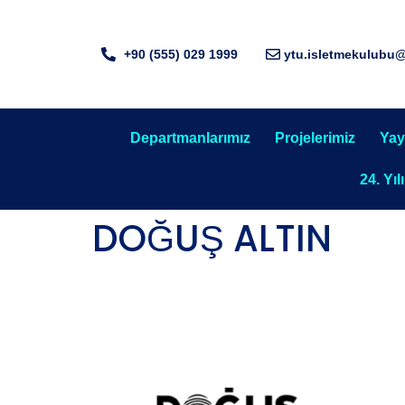
+90 (555) 029 1999
ytu.isletmekulubu
Departmanlarımız
Projelerimiz
Yay
24. Yıl
DOĞUŞ ALTIN