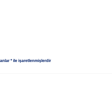
lanlar
*
ile işaretlenmişlerdir