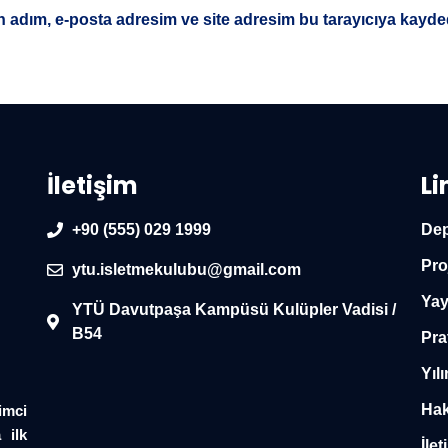
 adım, e-posta adresim ve site adresim bu tarayıcıya kayded
İletişim
Li
+90 (555) 029 1999
Dep
Pro
ytu.isletmekulubu@gmail.com
Yay
YTÜ Davutpaşa Kampüsü Kulüpler Vadisi /
B54
Pra
Yılı
Hak
imci
 ilk
İlet