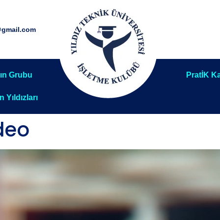
@gmail.com
ın Grubu
PratİK Ka
ın Yıldızları
ideo