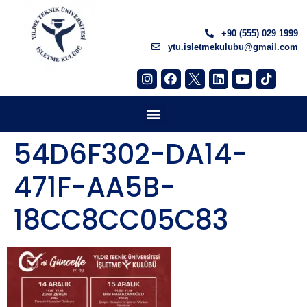
+90 (555) 029 1999
ytu.isletmekulubu@gmail.com
54D6F302-DA14-
471F-AA5B-
18CC8CC05C83