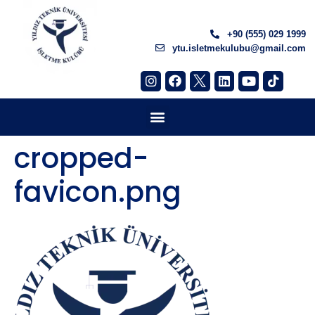
+90 (555) 029 1999
ytu.isletmekulubu@gmail.com
cropped-
favicon.png