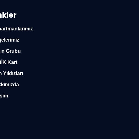
nkler
artmanlarımız
jelerimiz
ın Grubu
tİK Kart
n Yıldızları
kımızda
işim