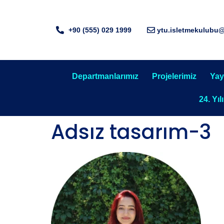
+90 (555) 029 1999
ytu.isletmekulubu
Departmanlarımız
Projelerimiz
Yay
24. Yıl
Adsız tasarım-3