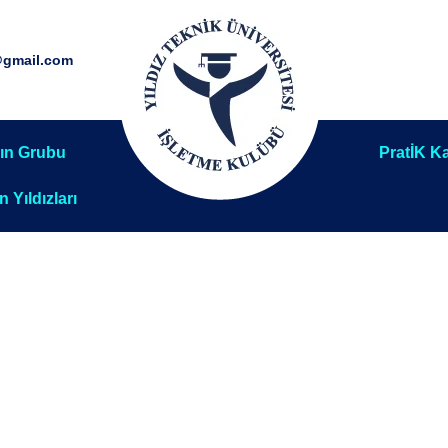
@gmail.com
ın Grubu
PratİK Ka
ın Yıldızları