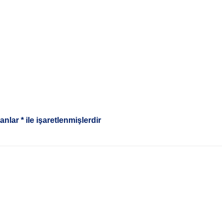
lanlar
*
ile işaretlenmişlerdir