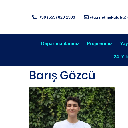
+90 (555) 029 1999
ytu.isletmekulubu
Departmanlarımız
Projelerimiz
Yay
24. Yıl
Barış Gözcü