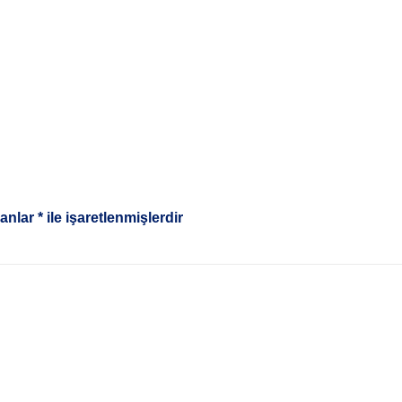
lanlar
*
ile işaretlenmişlerdir