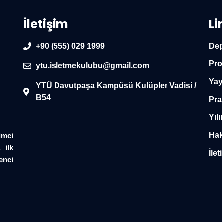
İletişim
Li
+90 (555) 029 1999
Dep
Pro
ytu.isletmekulubu@gmail.com
Yay
YTÜ Davutpaşa Kampüsü Kulüpler Vadisi /
B54
Pra
Yılı
Hak
imci
 ilk
İlet
enci