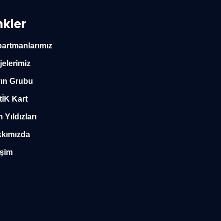
nkler
artmanlarımız
jelerimiz
ın Grubu
tİK Kart
n Yıldızları
kımızda
işim