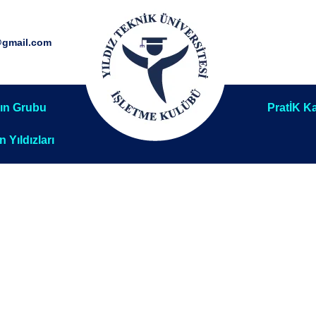
@gmail.com
ın Grubu
PratİK Ka
ın Yıldızları