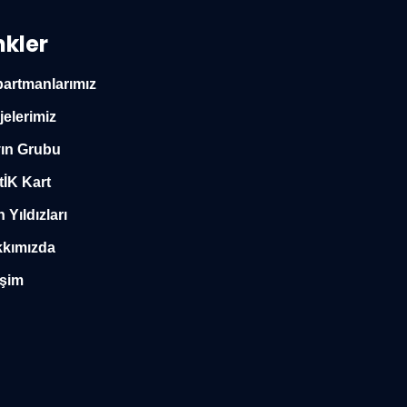
nkler
artmanlarımız
jelerimiz
ın Grubu
tİK Kart
n Yıldızları
kımızda
işim