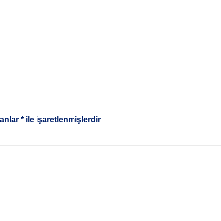
lanlar
*
ile işaretlenmişlerdir