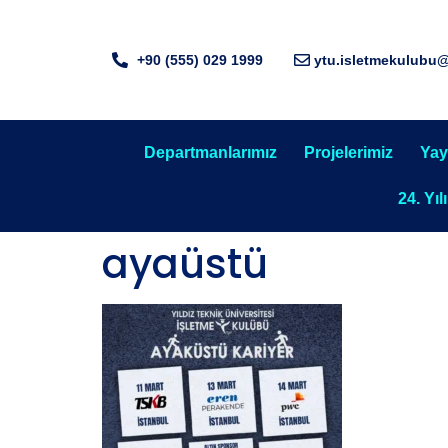
+90 (555) 029 1999
ytu.isletmekulubu
Departmanlarımız
Projelerimiz
Yay
24. Yıl
ayaüstü