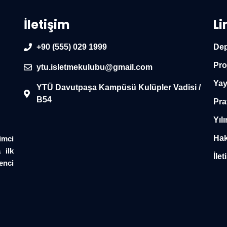
İletişim
Li
+90 (555) 029 1999
Dep
Pro
ytu.isletmekulubu@gmail.com
Yay
YTÜ Davutpaşa Kampüsü Kulüpler Vadisi /
B54
Pra
Yılı
Hak
imci
 ilk
İlet
enci