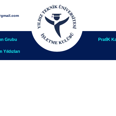
@gmail.com
ın Grubu
PratİK Ka
ın Yıldızları