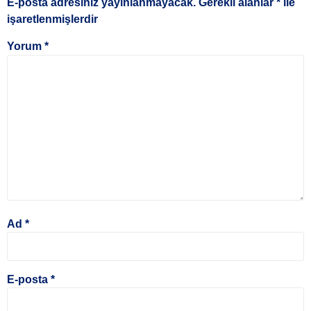
E-posta adresiniz yayınlanmayacak.
Gerekli alanlar
*
ile
işaretlenmişlerdir
Yorum
*
Ad
*
E-posta
*