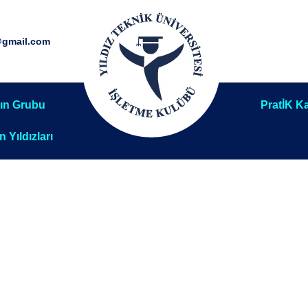
@gmail.com
ın Grubu
PratİK Ka
ın Yıldızları