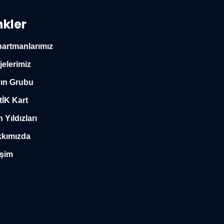
nkler
artmanlarımız
jelerimiz
ın Grubu
tİK Kart
n Yıldızları
kımızda
işim