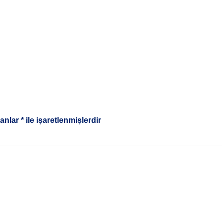
lanlar
*
ile işaretlenmişlerdir