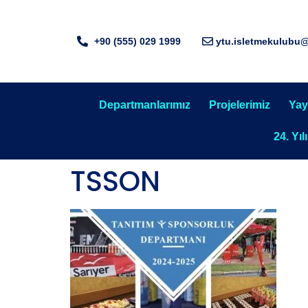
+90 (555) 029 1999
ytu.isletmekulubu
Departmanlarımız
Projelerimiz
Yay
24. Yıl
TSSON