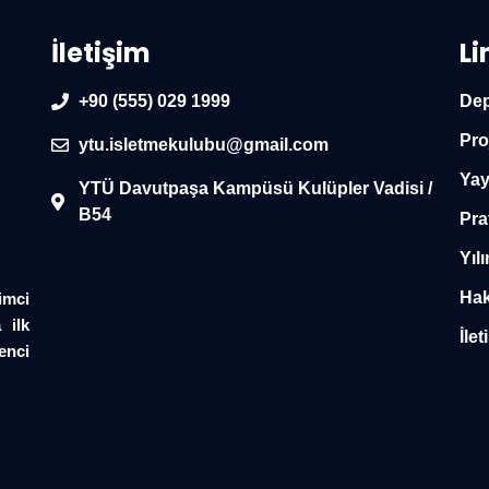
İletişim
Li
+90 (555) 029 1999
Dep
Pro
ytu.isletmekulubu@gmail.com
Yay
YTÜ Davutpaşa Kampüsü Kulüpler Vadisi /
B54
Pra
Yılı
Hak
imci
 ilk
İlet
enci