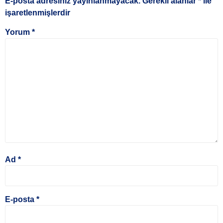
E-posta adresiniz yayınlanmayacak.
Gerekli alanlar
*
ile
işaretlenmişlerdir
Yorum
*
Ad
*
E-posta
*