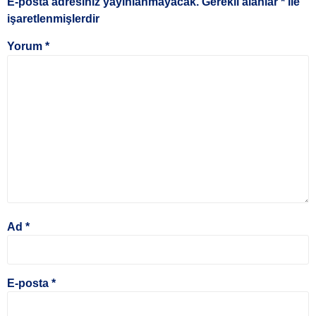
E-posta adresiniz yayınlanmayacak.
Gerekli alanlar
*
ile
işaretlenmişlerdir
Yorum
*
Ad
*
E-posta
*