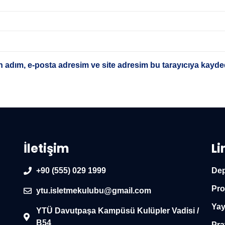
 adım, e-posta adresim ve site adresim bu tarayıcıya kayded
İletişim
Li
+90 (555) 029 1999
Dep
Pro
ytu.isletmekulubu@gmail.com
Yay
YTÜ Davutpaşa Kampüsü Kulüpler Vadisi /
B54
Pra