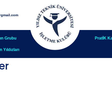
@gmail.com
ın Grubu
PratİK Ka
ın Yıldızları
er