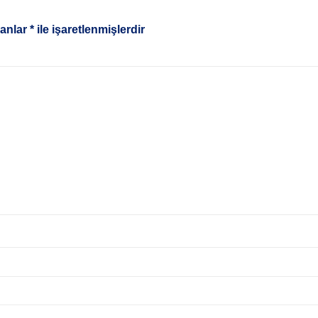
lanlar
*
ile işaretlenmişlerdir