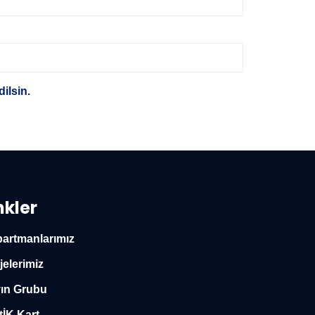
ilsin.
nkler
artmanlarımız
jelerimiz
ın Grubu
tİK Kart