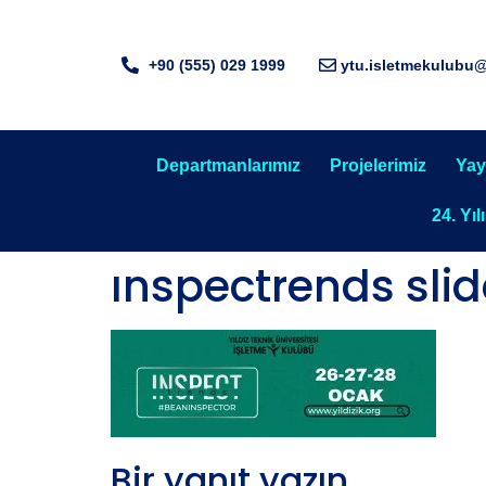
+90 (555) 029 1999
ytu.isletmekulubu
Departmanlarımız
Projelerimiz
Yay
24. Yıl
ınspectrends slid
Bir yanıt yazın