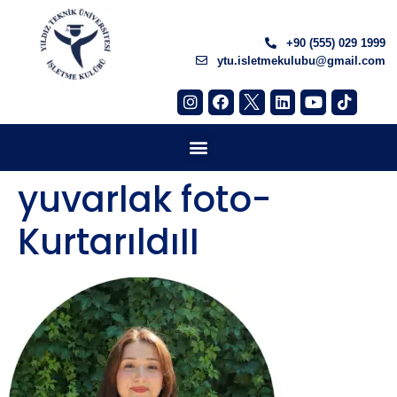
+90 (555) 029 1999
ytu.isletmekulubu@gmail.com
yuvarlak foto-
KurtarıldıII