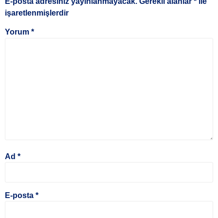
E-posta adresiniz yayınlanmayacak.
Gerekli alanlar
*
ile
işaretlenmişlerdir
Yorum
*
Ad
*
E-posta
*