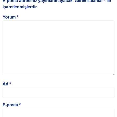
E-posta adresiniz yayınlanmayacak.
Gerekli alanlar
*
ile
işaretlenmişlerdir
Yorum
*
Ad
*
E-posta
*