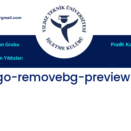
@gmail.com
ın Grubu
PratİK Ka
ın Yıldızları
go-removebg-preview