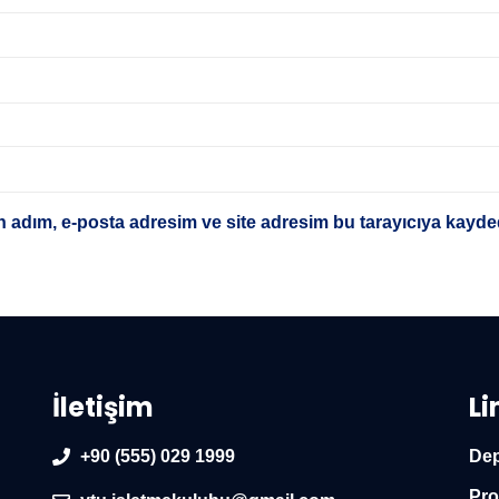
 adım, e-posta adresim ve site adresim bu tarayıcıya kayded
İletişim
Li
+90 (555) 029 1999
Dep
Pro