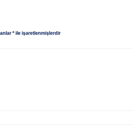
lanlar
*
ile işaretlenmişlerdir