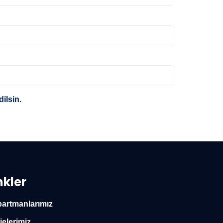
ilsin.
nkler
artmanlarımız
jelerimiz