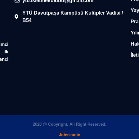
ytu.isletmekulubu@gmail.com
Yay
YTÜ Davutpaşa Kampüsü Kulüpler Vadisi /
B54
Pra
Yılı
Hak
imci
 ilk
İlet
enci
2020 @ Copyright. All Right Reserved.
Jobsstudio