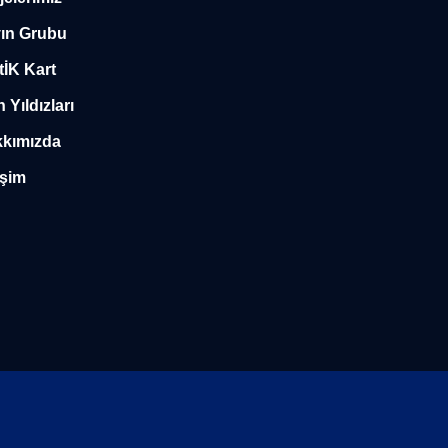
ın Grubu
tİK Kart
n Yıldızları
kımızda
işim