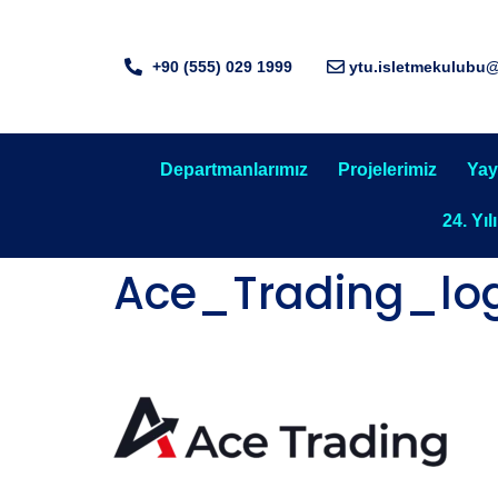
+90 (555) 029 1999
ytu.isletmekulubu
Departmanlarımız
Projelerimiz
Yay
24. Yıl
Ace_Trading_lo