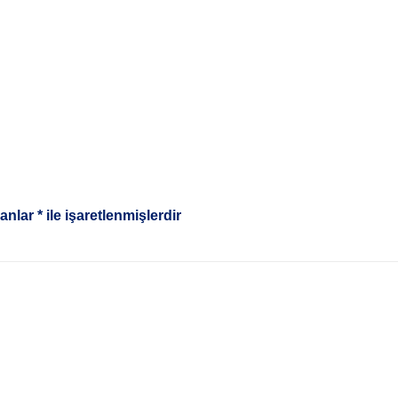
lanlar
*
ile işaretlenmişlerdir