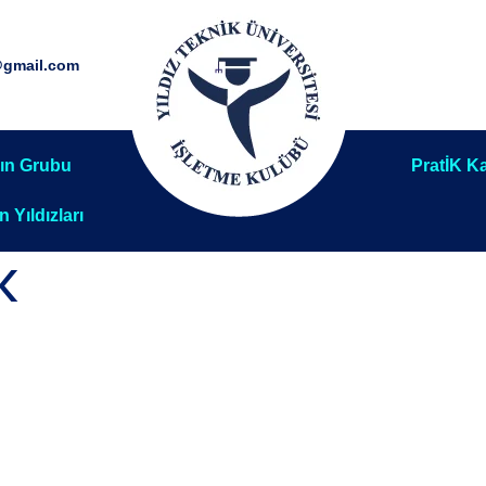
@gmail.com
ın Grubu
PratİK Ka
ın Yıldızları
K