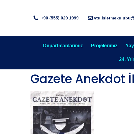
+90 (555) 029 1999
ytu.isletmekulubu
Departmanlarımız
Projelerimiz
Yay
24. Yıl
Gazete Anekdot İ