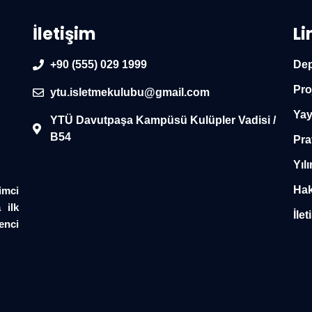
İletişim
Li
+90 (555) 029 1999
Dep
Pro
ytu.isletmekulubu@gmail.com
Yay
YTÜ Davutpaşa Kampüsü Kulüpler Vadisi /
B54
Pra
Yılı
Hak
imci
 ilk
İlet
enci