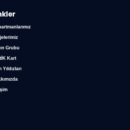
nkler
artmanlarımız
jelerimiz
ın Grubu
tİK Kart
n Yıldızları
kımızda
işim