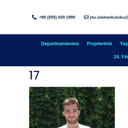
+90 (555) 029 1999
ytu.isletmekulubu
Departmanlarımız
Projelerimiz
Yay
24. Yıl
17