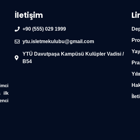
İletişim
Li
+90 (555) 029 1999
Dep
Pro
ytu.isletmekulubu@gmail.com
Yay
YTÜ Davutpaşa Kampüsü Kulüpler Vadisi /
B54
Pra
Yılı
Hak
imci
 ilk
İlet
enci