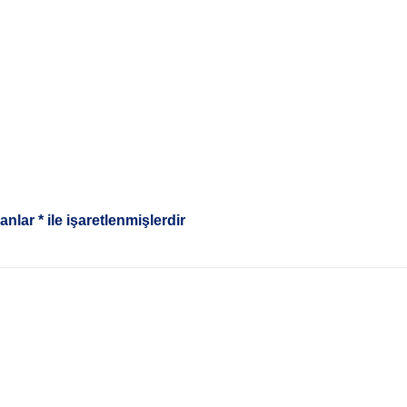
lanlar
*
ile işaretlenmişlerdir