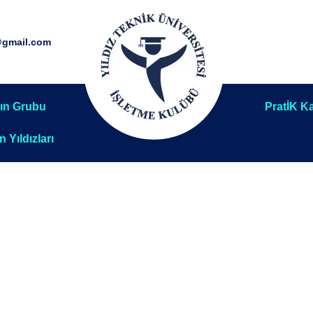
@gmail.com
ın Grubu
PratİK Ka
ın Yıldızları