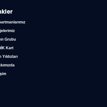
nkler
artmanlarımız
jelerimiz
ın Grubu
tİK Kart
n Yıldızları
kımızda
işim