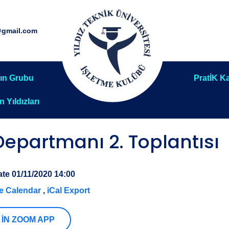
@gmail.com
ın Grubu
PratİK Ka
ın Yıldızları
epartmanı 2. Toplantısı
ate
01/11/2020 14:00
e Calendar
,
iCal Export
 IN ZOOM APP