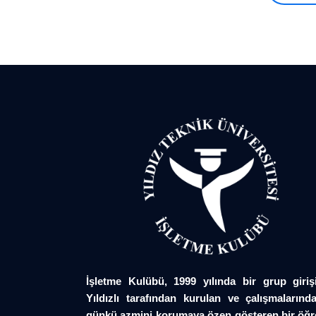
İşletme Kulübü, 1999 yılında bir grup giriş
Yıldızlı tarafından kurulan ve çalışmalarında
günkü azmini korumaya özen gösteren bir öğr