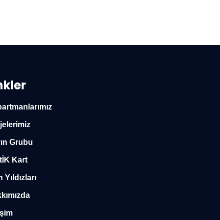
nkler
artmanlarımız
jelerimiz
ın Grubu
tİK Kart
n Yıldızları
kımızda
işim