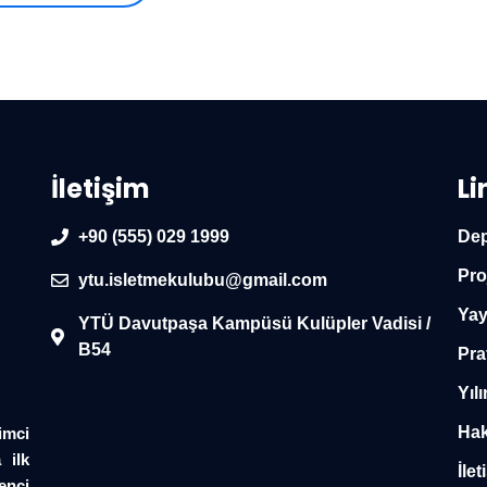
İletişim
Li
+90 (555) 029 1999
Dep
Pro
ytu.isletmekulubu@gmail.com
Yay
YTÜ Davutpaşa Kampüsü Kulüpler Vadisi /
B54
Pra
Yılı
Hak
imci
 ilk
İlet
enci