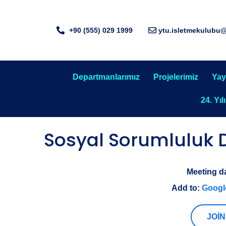
+90 (555) 029 1999
ytu.isletmekulubu
Departmanlarımız
Projelerimiz
Yay
24. Yıl
Sosyal Sorumluluk D
Meeting d
Add to:
Googl
JOIN