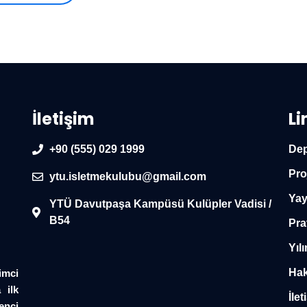
İletişim
Li
+90 (555) 029 1999
Dep
Pro
ytu.isletmekulubu@gmail.com
Yay
YTÜ Davutpaşa Kampüsü Kulüpler Vadisi /
B54
Pra
Yılı
Hak
imci
 ilk
İlet
enci