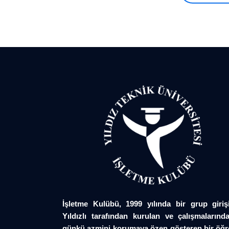
İşletme Kulübü, 1999 yılında bir grup giriş
Yıldızlı tarafından kurulan ve çalışmalarında
günkü azmini korumaya özen gösteren bir öğr