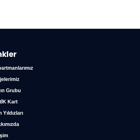
nkler
artmanlarımız
jelerimiz
ın Grubu
tİK Kart
n Yıldızları
kımızda
işim