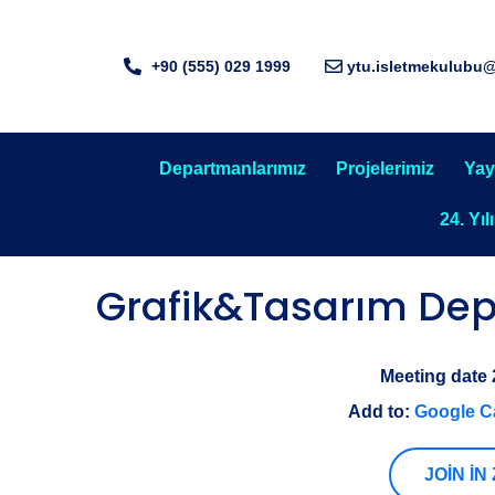
+90 (555) 029 1999
ytu.isletmekulubu
Departmanlarımız
Projelerimiz
Yay
24. Yıl
Grafik&Tasarım Depa
Meeting date
Add to:
Google C
JOIN IN