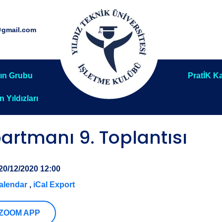
@gmail.com
ın Grubu
PratİK Ka
ın Yıldızları
rtmanı 9. Toplantısı
20/12/2020 12:00
alendar
,
iCal Export
 ZOOM APP