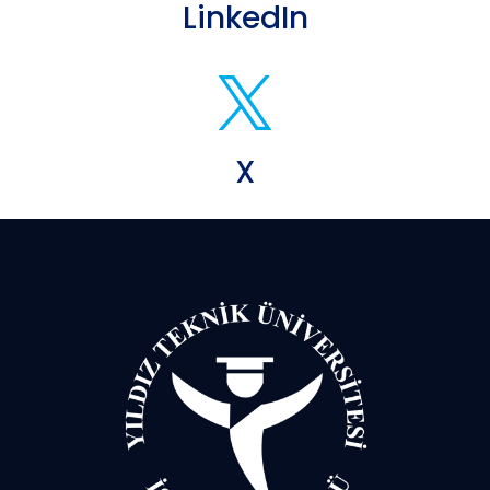
LinkedIn
X