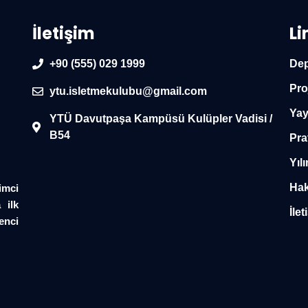
İletişim
Li
+90 (555) 029 1999
Dep
Pro
ytu.isletmekulubu@gmail.com
Yay
YTÜ Davutpaşa Kampüsü Kulüpler Vadisi /
B54
Pra
Yılı
Hak
imci
 ilk
İlet
enci