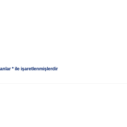
lanlar
*
ile işaretlenmişlerdir