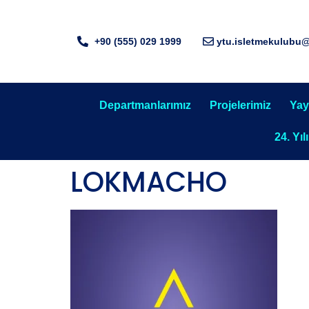
+90 (555) 029 1999
ytu.isletmekulubu
Departmanlarımız
Projelerimiz
Yay
24. Yıl
LOKMACHO