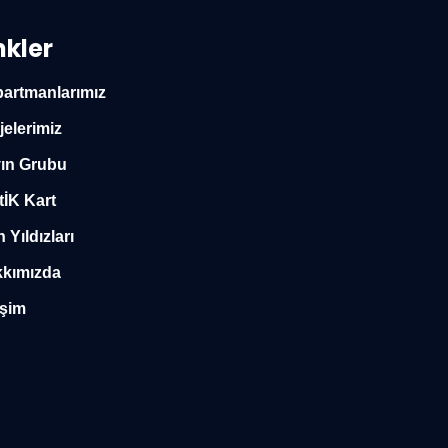
nkler
artmanlarımız
jelerimiz
ın Grubu
tİK Kart
n Yıldızları
kımızda
işim