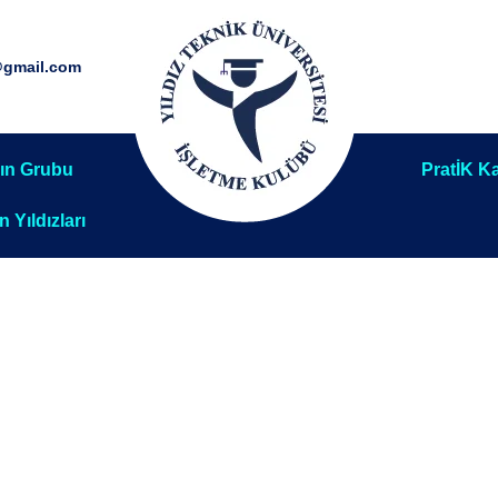
@gmail.com
ın Grubu
PratİK Ka
ın Yıldızları