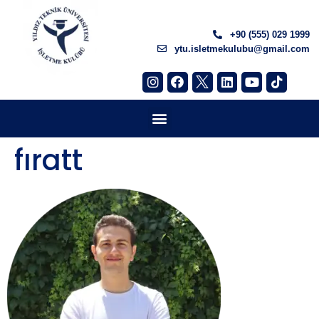
+90 (555) 029 1999
ytu.isletmekulubu@gmail.com
fıratt