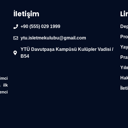
İletişim
Li
+90 (555) 029 1999
Dep
Pro
ytu.isletmekulubu@gmail.com
Yay
YTÜ Davutpaşa Kampüsü Kulüpler Vadisi /
B54
Pra
Yılı
Hak
imci
 ilk
İlet
enci