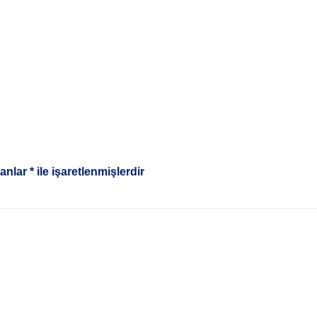
lanlar
*
ile işaretlenmişlerdir