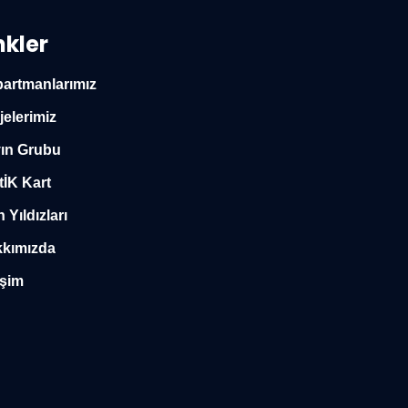
nkler
artmanlarımız
jelerimiz
ın Grubu
tİK Kart
n Yıldızları
kımızda
işim