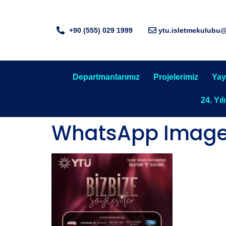
+90 (555) 029 1999
ytu.isletmekulubu
Departmanlarımız
Projelerimiz
Yay
24. Yıl
WhatsApp Image 