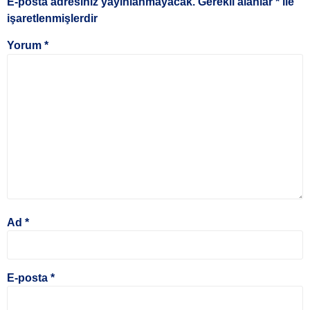
E-posta adresiniz yayınlanmayacak.
Gerekli alanlar
*
ile
işaretlenmişlerdir
Yorum
*
Ad
*
E-posta
*